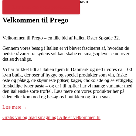
Italienske delikatesser i hjertet af København
Læs mere om vores produkter
Velkommen
til
Prego
Velkommen til Prego – en lille bid af Italien Øster Søgade 32.
Gennem vores besøg i Italien er vi blevet fascineret af, hvordan de
bedste råvarer fra sydens sol kan skabe en smagsoplevelse ud over
det sædvanlige.
Vi har trukket lidt af Italien hjem til Danmark og ned i vores ca. 100
kvm butik, der oser af hygge og speciel produkter som vin, friske
oste og pålæg, de skønneste pølser, kager, chokolade og selvfølgelig
forskellige typer pasta – og er i til trøfler har vi mange varianter med
den italienske sorte trøffel. Læs mere om vores produkter her på
siden eller kom ned og besøg os i butikken og få en snak.
Læs mere →
Gratis vin og mad smagning! Alle er velkommen til